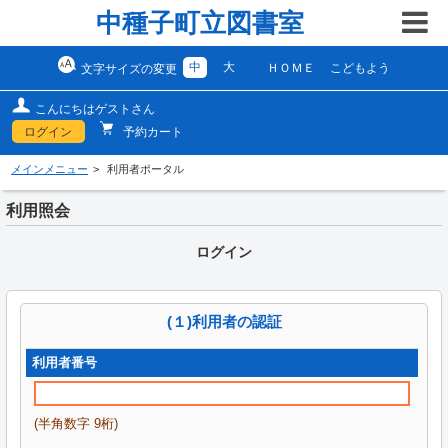
中種子町立図書室
中
大
ＨＯＭＥ
こどもよう
文字サイズの変更
こんにちはゲストさん
ログイン
予約カート
メインメニュー
利用者ポータル
利用照会
ログイン
(１)利用者の認証
利用者番号
(半角数字 9桁)