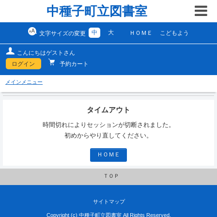
中種子町立図書室
中
大
ＨＯＭＥ
こどもよう
文字サイズの変更
こんにちはゲストさん
ログイン
予約カート
メインメニュー
タイムアウト
時間切れによりセッションが切断されました。
初めからやり直してください。
ＨＯＭＥ
ＴＯＰ
サイトマップ
Copyright (c) 中種子町立図書室 All Rights Reserved.