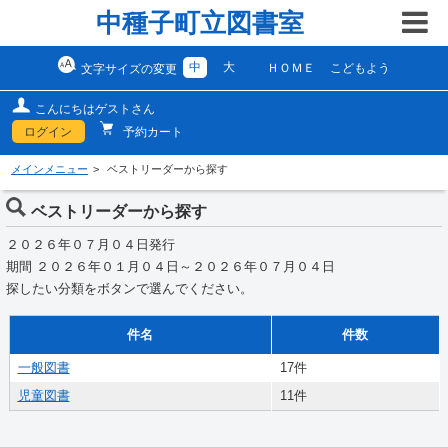
中種子町立図書室
中
大
ＨＯＭＥ
こどもよう
文字サイズの変更
こんにちはゲストさん
ログイン
予約カート
メインメニュー
ベストリーダーから探す
ベストリーダーから探す
２０２６年０７月０４日発行
期間 ２０２６年０１月０４日～２０２６年０７月０４日
探したい分類をボタンで選んでください。
件名
件数
一般図書
17件
児童図書
11件