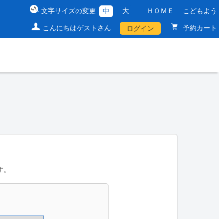
文字サイズの変更
中
大
ＨＯＭＥ
こどもよう
こんにちはゲストさん
予約カート
ログイン
す。