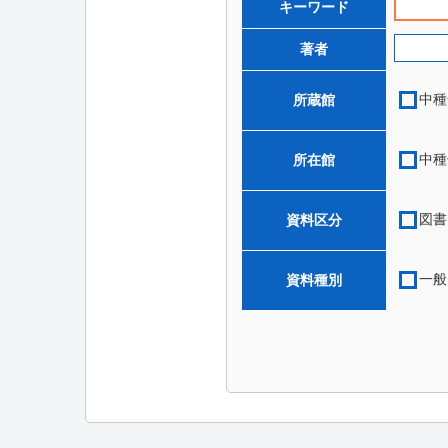
キーワード
著者
中種
所蔵館
中種
所在館
図書
資料区分
一般
資料種別