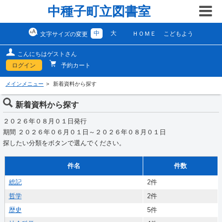
中種子町立図書室
中
大
ＨＯＭＥ
こどもよう
文字サイズの変更
こんにちはゲストさん
ログイン
予約カート
メインメニュー
新着資料から探す
新着資料から探す
２０２６年０８月０１日発行
期間 ２０２６年０６月０１日～２０２６年０８月０１日
探したい分類をボタンで選んでください。
件名
件数
総記
2件
哲学
2件
歴史
5件