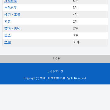
社会科学
4件
自然科学
3件
技術・工業
4件
産業
2件
芸術・美術
2件
言語
3件
文学
38件
ＴＯＰ
サイトマップ
Copyright (c) 中種子町立図書室 All Rights Reserved.