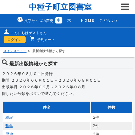
中種子町立図書室
中
大
ＨＯＭＥ
こどもよう
文字サイズの変更
こんにちはゲストさん
ログイン
予約カート
メインメニュー
最新出版情報から探す
最新出版情報から探す
２０２６年０８月０１日発行
期間 ２０２６年０６月０１日～２０２６年０８月０１日
出版年月 ２０２６年０２月～２０２６年０８月
探したい分類をボタンで選んでください。
件名
件数
総記
2件
哲学
2件
歴史
3件