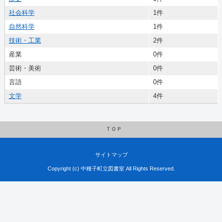
社会科学
1件
自然科学
1件
技術・工業
2件
産業
0件
芸術・美術
0件
言語
0件
文学
4件
ＴＯＰ
サイトマップ
Copyright (c) 中種子町立図書室 All Rights Reserved.