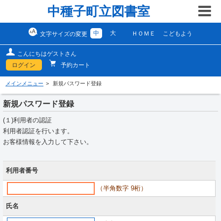
中種子町立図書室
中
大
ＨＯＭＥ
こどもよう
文字サイズの変更
こんにちはゲストさん
ログイン
予約カート
メインメニュー
新規パスワード登録
新規パスワード登録
(１)利用者の認証
利用者認証を行います。
お客様情報を入力して下さい。
利用者番号
（半角数字 9桁）
氏名